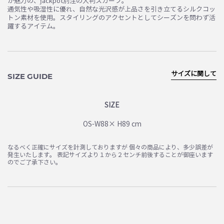
が魅力の、jackpot別注の大判スカーフ。
通気性や吸湿性に優れ、自然な光沢感が上品さを引き立てるシルクコッ
トン素材を使用。スタイリングのアクセントとしてシーズンを問わず活
躍するアイテム。
サイズに関して
SIZE GUIDE
SIZE
OS-W88× H89 cm
なるべく正確にサイズを計測しておりますが 個々の商品により、多少誤差が
発生いたします。 表記サイズより１から２センチ前後することが御座います
のでご了承下さい。