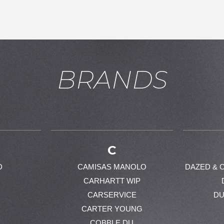
BRANDS
お買い物を続ける
カートへ進む
C
D
CAMISAS MANOLO
DAZED & 
CARHARTT WIP
CARSERVICE
DU
CARTER YOUNG
COBBLE DU