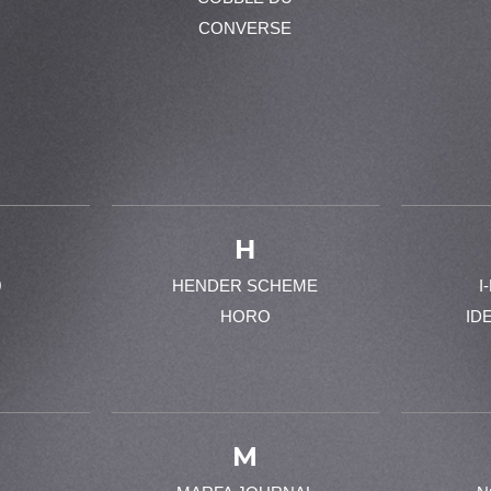
CONVERSE
H
0
HENDER SCHEME
I
HORO
ID
M