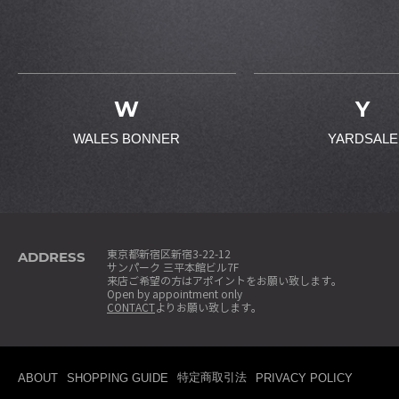
W
Y
WALES BONNER
YARDSALE
ADDRESS
東京都新宿区新宿3-22-12
サンパーク 三平本館ビル7F
来店ご希望の方はアポイントをお願い致します。
Open by appointment only
CONTACT
よりお願い致します。
特定商取引法
ABOUT
SHOPPING GUIDE
PRIVACY POLICY