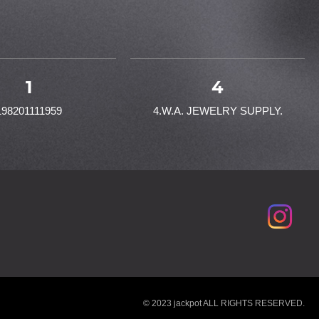
1
4
198201111959
4.W.A. JEWELRY SUPPLY.
© 2023 jackpot ALL RIGHTS RESERVED.