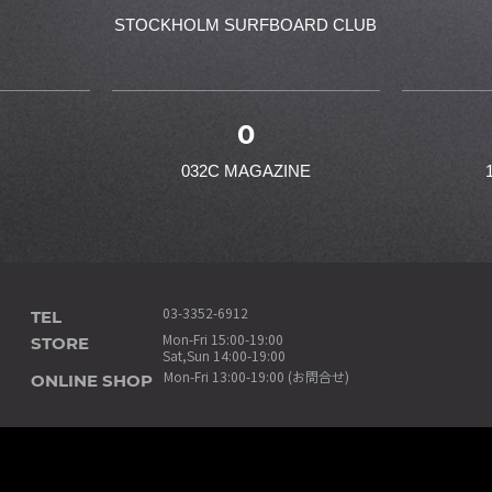
STOCKHOLM SURFBOARD CLUB
0
032C MAGAZINE
TEL
03-3352-6912
STORE
Mon-Fri 15:00-19:00
Sat,Sun 14:00-19:00
ONLINE SHOP
Mon-Fri 13:00-19:00 (お問合せ)