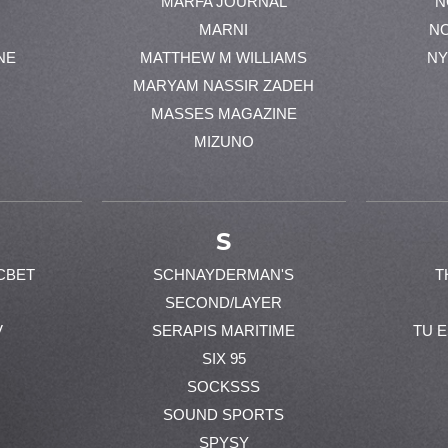
MARFA JOURNAL
N
MARNI
N
NE
MATTHEW M WILLIAMS
NY
MARYAM NASSIR ZADEH
MASSES MAGAZINE
MIZUNO
S
CBET
SCHNAYDERMAN'S
T
SECOND/LAYER
V
SERAPIS MARITIME
TU 
SIX 95
SOCKSSS
SOUND SPORTS
SPYSY