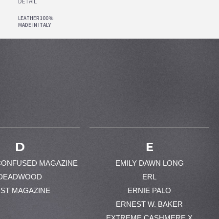
DETAIL
LEATHER100％
MADE IN ITALY
D
E
CONFUSED MAGAZINE
EMILY DAWN LONG
DEADWOOD
ERL
ST MAGAZINE
ERNIE PALO
ERNEST W. BAKER
EXTREME CASHMERE X