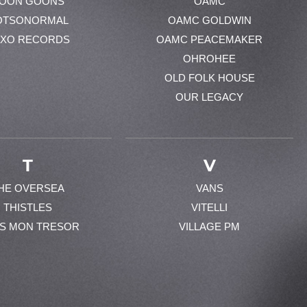
OON GOONS
OAMC
OTSONORMAL
OAMC GOLDWIN
XO RECORDS
OAMC PEACEMAKER
OHROHEE
OLD FOLK HOUSE
OUR LEGACY
T
V
HE OVERSEA
VANS
THISTLES
VITELLI
ES MON TRESOR
VILLAGE PM