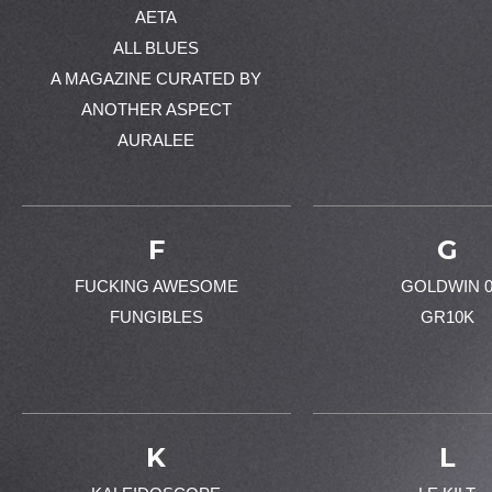
AETA
ALL BLUES
A MAGAZINE CURATED BY
ANOTHER ASPECT
AURALEE
F
G
FUCKING AWESOME
GOLDWIN 
FUNGIBLES
GR10K
K
L