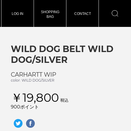
SHOPPING
LOG IN
CONTACT
BAG
WILD DOG BELT WILD
DOG/SILVER
CARHARTT WIP
color: WILD DOG/SILVER
￥19,800
税込
900ポイント