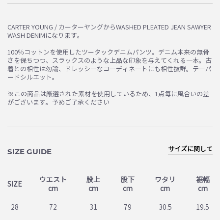
お買い物を続ける
カートへ進む
CARTER YOUNG / カーターヤングからWASHED PLEATED JEAN SAWYER
WASH DENIMになります。
100％コットンを使用したツータックデニムパンツ。デニム本来の無骨
さを保ちつつ、スラックスのような上品な印象を与えてくれる一本。古
着との相性は勿論、ドレッシーなコーディネートにも相性抜群。テーパ
ードシルエット。
※この商品は厳選された素材を使用しているため、1点毎に風合いの差
がございます。予めご了承ください
サイズに関して
SIZE GUIDE
ウエスト
股上
股下
ワタリ
裾幅
SIZE
cm
cm
cm
cm
cm
28
72
31
79
30.5
19.5