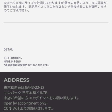
なるべく正確にサイズを計測しておりますが 個々の商品により、多少誤差が
発生いたします。 表記サイズより１から２センチ前後することが御座います
のでご了承下さい。
DETAIL
COTTON100%
MADE IN PERU
*着用画像は同型別色のものとなります。
ADDRESS
東京都新宿区新宿3-22-12
サンパーク 三平本館ビル7F
来店ご希望の方はアポイントをお願い致します。
Open by appointment only
CONTACT
よりお願い致します。