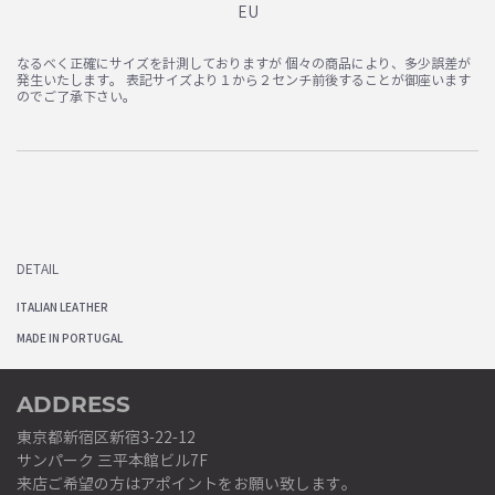
EU
なるべく正確にサイズを計測しておりますが 個々の商品により、多少誤差が
発生いたします。 表記サイズより１から２センチ前後することが御座います
のでご了承下さい。
DETAIL
ITALIAN LEATHER
MADE IN PORTUGAL
ADDRESS
東京都新宿区新宿3-22-12
サンパーク 三平本館ビル7F
来店ご希望の方はアポイントをお願い致します。