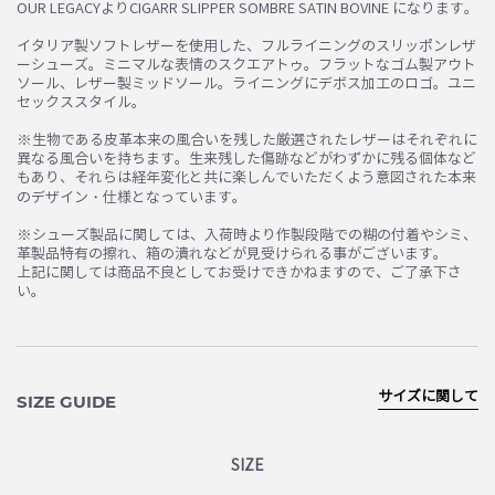
OUR LEGACYよりCIGARR SLIPPER SOMBRE SATIN BOVINE になります。
お買い物を続ける
カートへ進む
イタリア製ソフトレザーを使用した、フルライニングのスリッポンレザ
ーシューズ。ミニマルな表情のスクエアトゥ。フラットなゴム製アウト
ソール、レザー製ミッドソール。ライニングにデボス加工のロゴ。ユニ
セックススタイル。
※生物である皮革本来の風合いを残した厳選されたレザーはそれぞれに
異なる風合いを持ちます。生来残した傷跡などがわずかに残る個体など
もあり、それらは経年変化と共に楽しんでいただくよう意図された本来
のデザイン・仕様となっています。
※シューズ製品に関しては、入荷時より作製段階での糊の付着やシミ、
革製品特有の擦れ、箱の潰れなどが見受けられる事がございます。
上記に関しては商品不良としてお受けできかねますので、ご了承下さ
い。
サイズに関して
SIZE GUIDE
SIZE