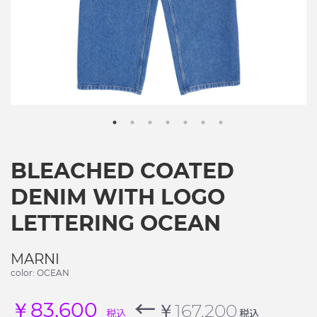
BLEACHED COATED
DENIM WITH LOGO
LETTERING OCEAN
MARNI
color: OCEAN
←
￥83,600
￥167,200
税込
税込