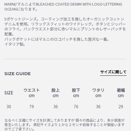
MARNI/マルニよりBLEACHED COATED DENIM WITH LOGO LETTERING
OCEANになります。
5ポケットジーンズ。コーティング加工を施したオーガニックコットン
デニムを使用。リラックスフィットのワイドレッグ。ボタンとジッパー
のフライ。バックウエスト部分に赤いマルニプリントのレザーパッチを
配置。
バックポケットにはマルニのロゴパッチを施した贅沢な一着。
イタリア製。
サイズに関して
SIZE GUIDE
ウエスト
股上
股下
ワタリ
裾幅
SIZE
cm
cm
cm
cm
cm
30
79
36
76
36
29
なるべく正確にサイズを計測しておりますが 個々の商品により、多少誤差が
発生いたします。 表記サイズより１から２センチ前後することが御座います
のでご了承下さい。