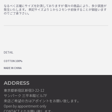
なるべく正確にサイズを計測しておりますが 個々の商品により、多少誤差が
発生いたします。 表記サイズより１から２センチ前後することが御座います
のでご了承下さい。
DETAIL
COTTON 100%
MADE IN CHINA
ADDRESS
東京都新宿区新宿3-22-12
サンパーク 三平本館ビル7F
来店ご希望の方はアポイントをお願い致します。
Open by appointment only
CONTACT
よりお願い致します。