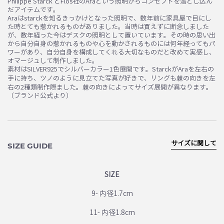
Philippe Starck とFlos社のAraという照明からコンセプトを落とし込ん
だアイテムです。
Araはstarckを知るきっかけとなった照明で、数年前に家具屋で目にし
た時とても惹かれるものがありました。当時は買えずに断念しました
が、数年経った今はデスクの照明として置いています。その時の思い出
から自分自身の惹かれるものや心を動かされるものには何年経ってもパ
ワーがあり、自分自身を構成してくれる大切なものだと改めて実感し、
オマージュして制作しました。
素材はSILVER925でシルバーカラー1色展開です。StarckがAraを左右の
手に持ち、ツノのように見立てた写真が好きで、リングも棘の向きを左
右の2種類制作際ました。棘の向きによってサイズ展開が異なります。
（ブランド公式より）
サイズに関して
SIZE GUIDE
SIZE
9- 内径1.7cm
11- 内径1.8cm