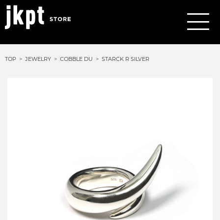
TOP
JEWELRY
COBBLE DU
STARCK R SILVER