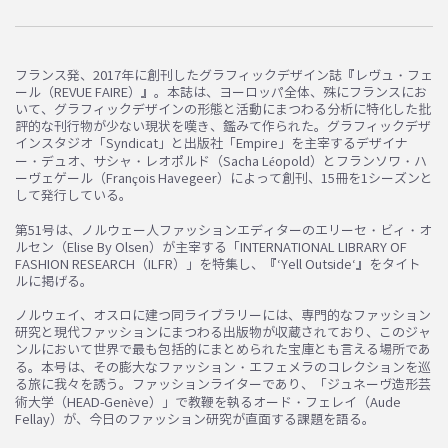
フランス発、2017年に創刊したグラフィックデザイン誌『レヴュ・フェ
ール（REVUE FAIRE）』。本誌は、ヨーロッパ全体、殊にフランスにお
いて、グラフィックデザインの形態と活動にまつわる分析に特化した批
お買い物を続ける
カートへ進む
評的な刊行物が少ない現状を嘆き、鑑みて作られた。グラフィックデザ
インスタジオ「Syndicat」と出版社「Empire」を主宰するデザイナ
ー・デュオ、サシャ・レオポルド（Sacha Léopold）とフランソワ・ハ
ーヴェゲール（François Havegeer）によって創刊、15冊を1シーズンと
して発行している。
第51号は、ノルウェー人ファッションエディターのエリーセ・ビィ・オ
ルセン（Elise By Olsen）が主宰する「INTERNATIONAL LIBRARY OF
FASHION RESEARCH（ILFR）」を特集し、『‘Yell Outside‘』をタイト
ルに掲げる。
ノルウェイ、オスロに建つ同ライブラリーには、専門的なファッション
研究と現代ファッションにまつわる出版物が収蔵されており、このジャ
ンルにおいて世界で最も包括的にまとめられた宝庫とも言える場所であ
る。本号は、その膨大なファッション・エフェメラのコレクションを巡
る旅に我々を誘う。ファッションライターであり、「ジュネーヴ造形芸
術大学（HEAD-Genève）」で教鞭を執るオード・フェレイ（Aude
Fellay）が、今日のファッション研究が直面する課題を語る。