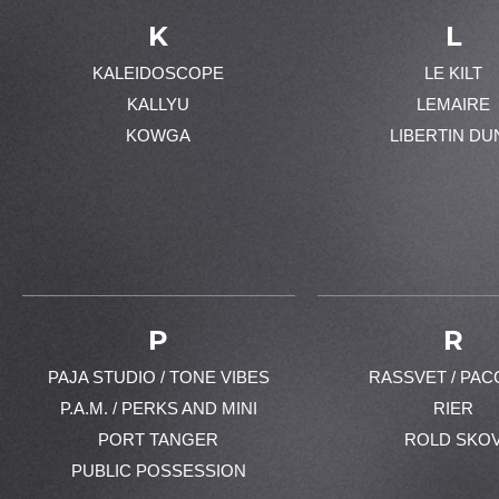
K
L
KALEIDOSCOPE
LE KILT
KALLYU
LEMAIRE
KOWGA
LIBERTIN DU
P
R
PAJA STUDIO / TONE VIBES
RASSVET / PAC
P.A.M. / PERKS AND MINI
RIER
PORT TANGER
ROLD SKO
PUBLIC POSSESSION