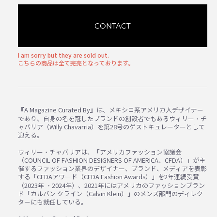
CONTACT
I am sorry but they are sold out.
こちらの商品は全て完売となっております。
『A Magazine Curated By』は、メキシコ系アメリカ人デザイナー
であり、自身の名を冠したブランドの創設者でもあるウィリー・チ
ャバリア（Willy Chavarria）を第28号のゲストキュレーターとして
迎える。
ウィリー・チャバリアは、「アメリカファッション協議会
（COUNCIL OF FASHION DESIGNERS OF AMERICA、CFDA）」が主
催するファッション業界のデザイナー、ブランド、メディアを表彰
する「CFDAアワード（CFDA Fashion Awards）」を2年連続受賞
（2023年 ・2024年）、2021年にはアメリカのファッションブラン
ド「カルバン クライン（Calvin Klein）」のメンズ部門のディレク
ターにも就任している。