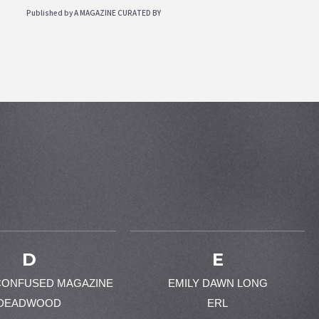
Published by A MAGAZINE CURATED BY
D
E
CONFUSED MAGAZINE
EMILY DAWN LONG
DEADWOOD
ERL