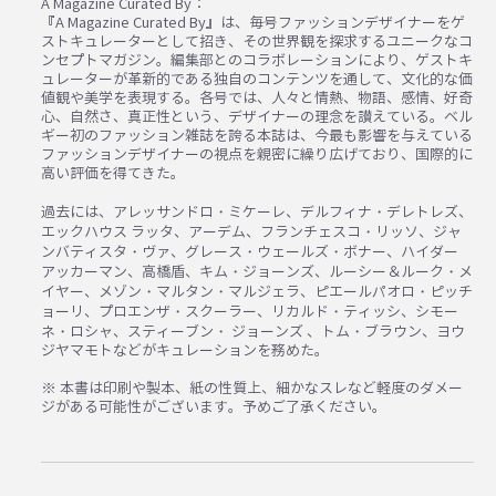
A Magazine Curated By：
『A Magazine Curated By』は、毎号ファッションデザイナーをゲ
ストキュレーターとして招き、その世界観を探求するユニークなコ
ンセプトマガジン。編集部とのコラボレーションにより、ゲストキ
ュレーターが革新的である独自のコンテンツを通して、文化的な価
値観や美学を表現する。各号では、人々と情熱、物語、感情、好奇
心、自然さ、真正性という、デザイナーの理念を讃えている。ベル
ギー初のファッション雑誌を誇る本誌は、今最も影響を与えている
ファッションデザイナーの視点を親密に繰り広げており、国際的に
高い評価を得てきた。
過去には、アレッサンドロ・ミケーレ、デルフィナ・デレトレズ、
エックハウス ラッタ、アーデム、フランチェスコ・リッソ、ジャ
ンバティスタ・ヴァ、グレース・ウェールズ・ボナー、ハイダー
アッカーマン、高橋盾、キム・ジョーンズ、ルーシー＆ルーク・メ
イヤー、メゾン・マルタン・マルジェラ、ピエールパオロ・ピッチ
ョーリ、プロエンザ・スクーラー、リカルド・ティッシ、シモー
ネ・ロシャ、スティーブン・ ジョーンズ 、トム・ブラウン、ヨウ
ジヤマモトなどがキュレーションを務めた。
※ 本書は印刷や製本、紙の性質上、細かなスレなど軽度のダメー
ジがある可能性がございます。予めご了承ください。