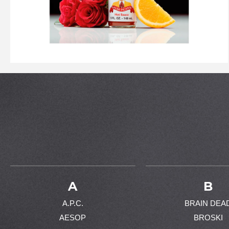
A
B
A.P.C.
BRAIN DEA
AESOP
BROSKI