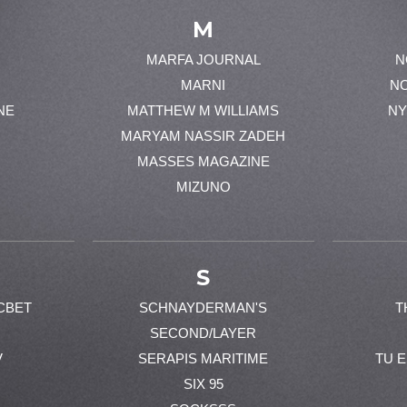
M
MARFA JOURNAL
N
MARNI
N
NE
MATTHEW M WILLIAMS
NY
MARYAM NASSIR ZADEH
MASSES MAGAZINE
MIZUNO
S
CBET
SCHNAYDERMAN'S
T
SECOND/LAYER
V
SERAPIS MARITIME
TU 
SIX 95