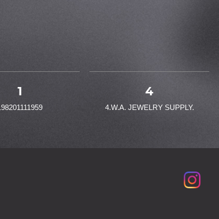
1
4
198201111959
4.W.A. JEWELRY SUPPLY.