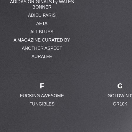
ADIDAS ORIGINALS by WALES
BONNER
ADIEU PARIS
AETA
ALL BLUES
A MAGAZINE CURATED BY
ANOTHER ASPECT
AURALEE
F
G
FUCKING AWESOME
GOLDWIN 
FUNGIBLES
GR10K