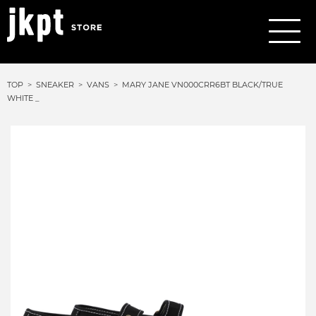
TOP
SNEAKER
VANS
MARY JANE VN000CRR6BT BLACK/TRUE
WHITE _