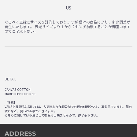
US
なるべく正確にサイズを計測しておりますが 個々の商品により、多少誤差が
発生いたします。 表記サイズより１から２センチ前後することが御座います
のでご了承下さい。
DETAIL
CANVAS COTTON
MADE IN PHILLIPINES
【注意】
VANS各種製品に関しては、入荷時より作製段階での糊の付着やシミ、革製品での擦れ、箱の
潰れなど、見られる事がございます。
そちらに関しては不良として御受け出来ませんので、御了承下さい。
ADDRESS