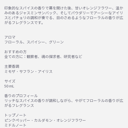
印象的なスパイスの香りで幕を開けた後、甘いオレンジフラワー、温か
みのあるジャスミンサンバック、そしてパウダリーでアーシーなアイリ
スとパチョリの調和が奏でる、目のさめるようなフローラルの香りが広
がるフレグランスです。
アロマ
フローラル、スパイシー、グリーン
おすすめの方
全ての方に：観察者、魂の探求者、研究者など
お買い物を続ける
カートへ進む
主要香調
ミモザ・サフラン・アイリス
サイズ
50 mL
香りのプロフィール
リッチなスパイスの香りが調和しながら、やがてフローラルの香りが広
がるフレグランス
トップノート
ピンクペッパー・カルダモン・オレンジフラワー
ミドルノート