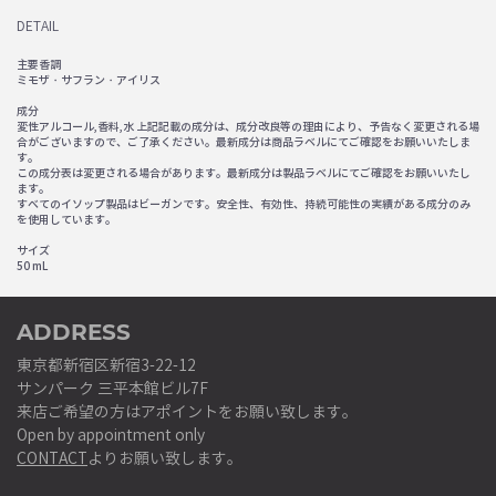
DETAIL
主要香調
ミモザ・サフラン・アイリス
成分
変性アルコール,香料,水 上記記載の成分は、成分改良等の理由により、予告なく変更される場
合がございますので、ご了承ください。最新成分は商品ラベルにてご確認をお願いいたしま
す。
この成分表は変更される場合があります。最新成分は製品ラベルにてご確認をお願いいたし
ます。
すべてのイソップ製品はビーガンです。安全性、有効性、持続可能性の実績がある成分のみ
を使用しています。
サイズ
50 mL
ADDRESS
東京都新宿区新宿3-22-12
サンパーク 三平本館ビル7F
来店ご希望の方はアポイントをお願い致します。
Open by appointment only
CONTACT
よりお願い致します。