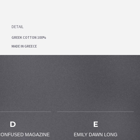
DETAIL
GREEK COTTON 100%
MADE IN GREECE
D
E
CONFUSED MAGAZINE
EMILY DAWN LONG