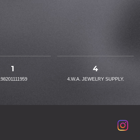
1
4
198201111959
4.W.A. JEWELRY SUPPLY.