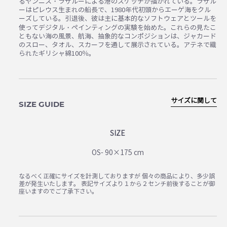
るヤンニス・ラザルーによる港のスケッチが描かれている。ラザル
ーはピレウス生まれの船長で、1980年代初頭からエーゲ海をクル
ーズしている。引退後、彼は主に基本的なソフトウェアとツールを
使ってデジタル・ペインティングの実験を始めた。これらの見たこ
ともない海の風景、航海、抽象的なコンポジションは、ジャカード
のスロー、タオル、スカーフを通して展示されている。アテネで織
られたギリシャ綿100％。
サイズに関して
SIZE GUIDE
SIZE
OS- 90×175 cm
なるべく正確にサイズを計測しておりますが 個々の商品により、多少誤
差が発生いたします。 表記サイズより１から２センチ前後することが御
座いますのでご了承下さい。