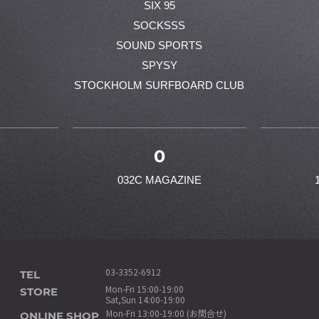
SIX 95
SOCKSSS
SOUND SPORTS
SPYSY
STOCKHOLM SURFBOARD CLUB
0
032C MAGAZINE
TEL
03-3352-6912
STORE
Mon-Fri 15:00-19:00
Sat,Sun 14:00-19:00
ONLINE SHOP
Mon-Fri 13:00-19:00 (お問合せ)