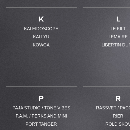
K
L
KALEIDOSCOPE
LE KILT
KALLYU
LEMAIRE
KOWGA
LIBERTIN DU
P
R
PAJA STUDIO / TONE VIBES
RASSVET / PAC
P.A.M. / PERKS AND MINI
RIER
PORT TANGER
ROLD SKO