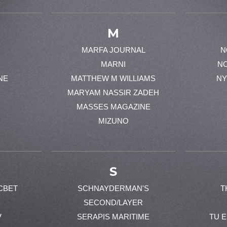
M
MARFA JOURNAL
N
MARNI
N
NE
MATTHEW M WILLIAMS
NY
MARYAM NASSIR ZADEH
MASSES MAGAZINE
MIZUNO
S
CBET
SCHNAYDERMAN'S
T
SECOND/LAYER
V
SERAPIS MARITIME
TU 