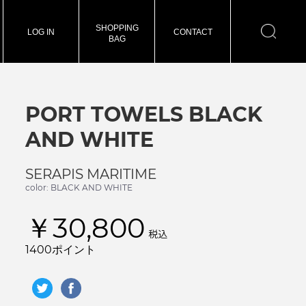
SHOPPING
LOG IN
CONTACT
BAG
PORT TOWELS BLACK
AND WHITE
SERAPIS MARITIME
color: BLACK AND WHITE
￥30,800
税込
1400ポイント