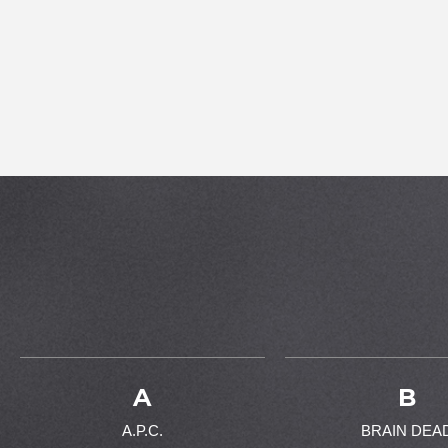
A
B
A.P.C.
BRAIN DEA