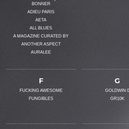
BONNER
ADIEU PARIS
AETA
ALL BLUES
A MAGAZINE CURATED BY
ANOTHER ASPECT
AURALEE
F
G
FUCKING AWESOME
GOLDWIN 
FUNGIBLES
GR10K