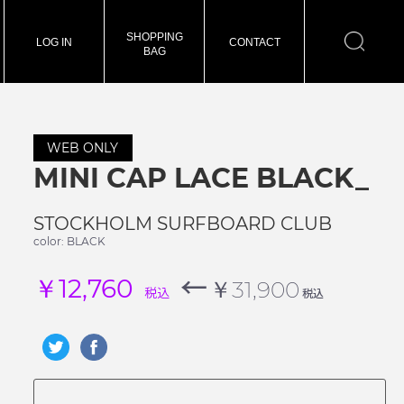
SHOPPING
LOG IN
CONTACT
BAG
WEB ONLY
MINI CAP LACE BLACK_
STOCKHOLM SURFBOARD CLUB
color: BLACK
←
￥12,760
￥31,900
税込
税込