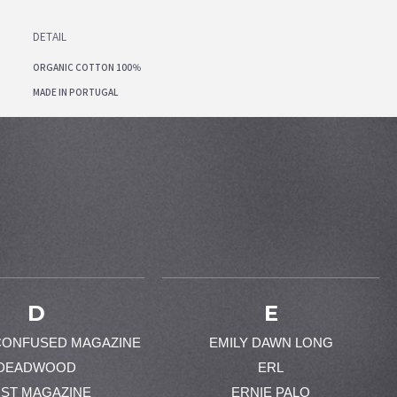
DETAIL
ORGANIC COTTON 100％
MADE IN PORTUGAL
D
E
CONFUSED MAGAZINE
EMILY DAWN LONG
DEADWOOD
ERL
ST MAGAZINE
ERNIE PALO