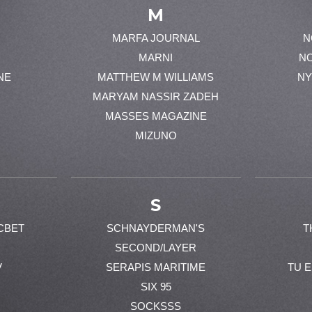
M
MARFA JOURNAL
N
MARNI
N
NE
MATTHEW M WILLIAMS
NY
MARYAM NASSIR ZADEH
MASSES MAGAZINE
MIZUNO
S
CBET
SCHNAYDERMAN'S
T
SECOND/LAYER
V
SERAPIS MARITIME
TU 
SIX 95
SOCKSSS