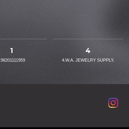
1
4
198201111959
4.W.A. JEWELRY SUPPLY.