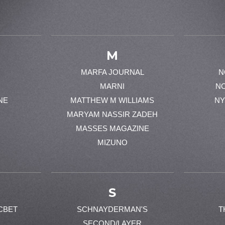
M
MARFA JOURNAL
N
MARNI
N
NE
MATTHEW M WILLIAMS
NY
MARYAM NASSIR ZADEH
MASSES MAGAZINE
MIZUNO
S
CBET
SCHNAYDERMAN'S
T
SECOND/LAYER