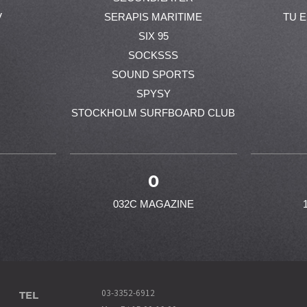
V
SERAPIS MARITIME
TU 
SIX 95
SOCKSSS
SOUND SPORTS
SPYSY
STOCKHOLM SURFBOARD CLUB
0
032C MAGAZINE
TEL
03-3352-6912