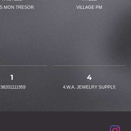
ES MON TRESOR
VILLAGE PM
1
4
198201111959
4.W.A. JEWELRY SUPPLY.