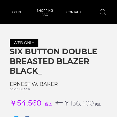
SHOPPING
LOG IN
CONTACT
BAG
WEB ONLY
SIX BUTTON DOUBLE
BREASTED BLAZER
BLACK_
ERNEST W. BAKER
color: BLACK
←
￥54,560
￥136,400
税込
税込