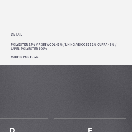
DETAIL
POLYESTER 55% VIRGIN WOOL 45% / LINING: VISCOSE 52% CUPRA 48% /
LAPEL: POLYESTER 100%
MADE IN PORTUGAL
D
E