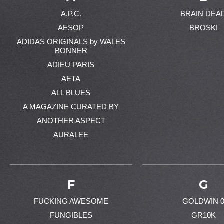
A.P.C.
BRAIN DEA
AESOP
BROSKI
ADIDAS ORIGINALS by WALES
BONNER
ADIEU PARIS
AETA
ALL BLUES
A MAGAZINE CURATED BY
ANOTHER ASPECT
AURALEE
F
G
FUCKING AWESOME
GOLDWIN 
FUNGIBLES
GR10K