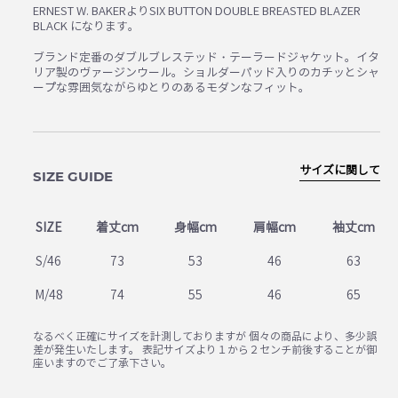
ERNEST W. BAKERよりSIX BUTTON DOUBLE BREASTED BLAZER
BLACK になります。
ブランド定番のダブルブレステッド・テーラードジャケット。イタ
リア製のヴァージンウール。ショルダーパッド入りのカチッとシャ
ープな雰囲気ながらゆとりのあるモダンなフィット。
サイズに関して
SIZE GUIDE
SIZE
着丈cm
身幅cm
肩幅cm
袖丈cm
S/46
73
53
46
63
M/48
74
55
46
65
なるべく正確にサイズを計測しておりますが 個々の商品により、多少誤
差が発生いたします。 表記サイズより１から２センチ前後することが御
座いますのでご了承下さい。