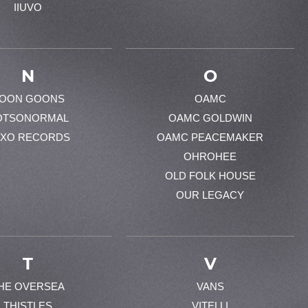
IIUVO
N
O
OON GOONS
OAMC
OTSONORMAL
OAMC GOLDWIN
XO RECORDS
OAMC PEACEMAKER
OHROHEE
OLD FOLK HOUSE
OUR LEGACY
T
V
HE OVERSEA
VANS
THISTLES
VITELLI