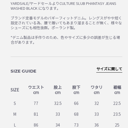
YARDSALE/ヤードセールよりCULTURE SLUB PHANTASY JEANS
WASHED BLACK になります。
ブランド定番モデルのバギーフィットデニム。レングスがやや短く
設定されている為、腰で履いてもあまり溜まることが無く、様々な
シューズにも相性抜群。ポーランド製。
*デニム製品は手作りのため、色やサイズに多少の誤差が生じる場
合があります。
サイズに関して
SIZE GUIDE
ウエスト
股上
股下
ワタリ
裾幅
SIZE
cm
cm
cm
cm
cm
S
77
32.5
66
32
22.5
M
81
33
68
33
23.5
L
86
34
73
36
25