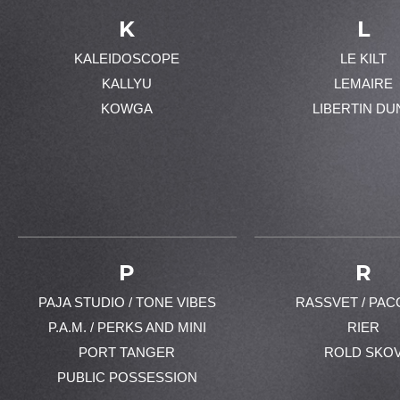
K
L
KALEIDOSCOPE
LE KILT
KALLYU
LEMAIRE
KOWGA
LIBERTIN DU
P
R
PAJA STUDIO / TONE VIBES
RASSVET / PAC
P.A.M. / PERKS AND MINI
RIER
PORT TANGER
ROLD SKO
PUBLIC POSSESSION