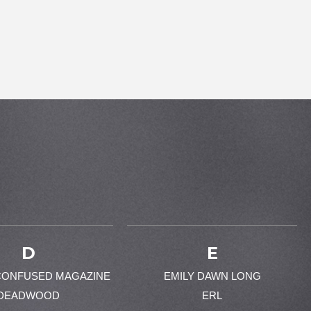
D
E
CONFUSED MAGAZINE
EMILY DAWN LONG
DEADWOOD
ERL