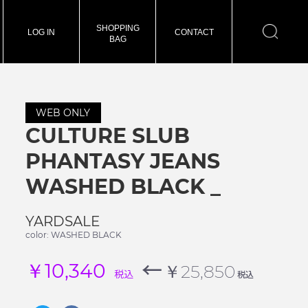
SHOPPING
LOG IN
CONTACT
BAG
WEB ONLY
CULTURE SLUB
PHANTASY JEANS
WASHED BLACK _
YARDSALE
color: WASHED BLACK
←
￥10,340
￥25,850
税込
税込