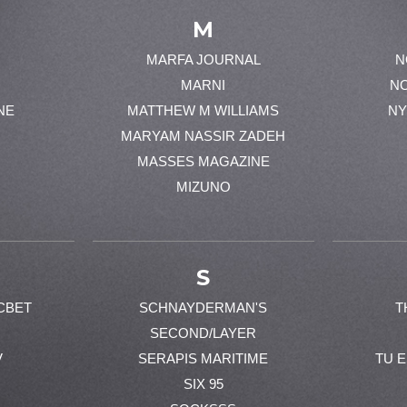
M
MARFA JOURNAL
N
MARNI
N
NE
MATTHEW M WILLIAMS
NY
MARYAM NASSIR ZADEH
MASSES MAGAZINE
MIZUNO
S
CBET
SCHNAYDERMAN'S
T
SECOND/LAYER
V
SERAPIS MARITIME
TU 
SIX 95