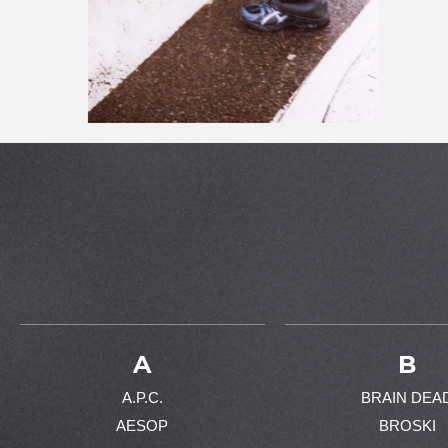
A
B
A.P.C.
BRAIN DEA
AESOP
BROSKI