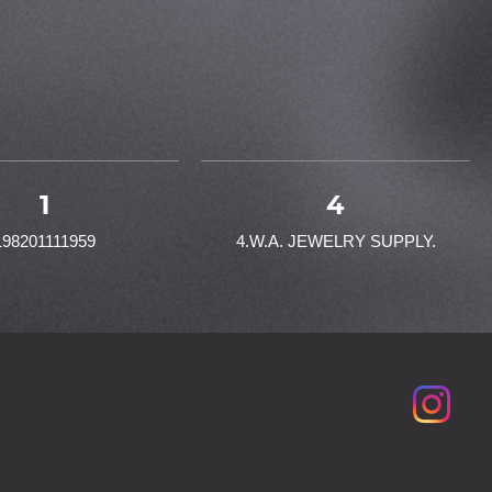
1
4
198201111959
4.W.A. JEWELRY SUPPLY.