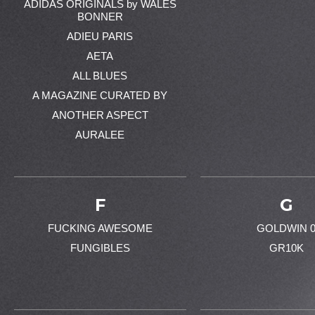
ADIDAS ORIGINALS by WALES
BONNER
ADIEU PARIS
AETA
ALL BLUES
A MAGAZINE CURATED BY
ANOTHER ASPECT
AURALEE
F
G
FUCKING AWESOME
GOLDWIN 
FUNGIBLES
GR10K