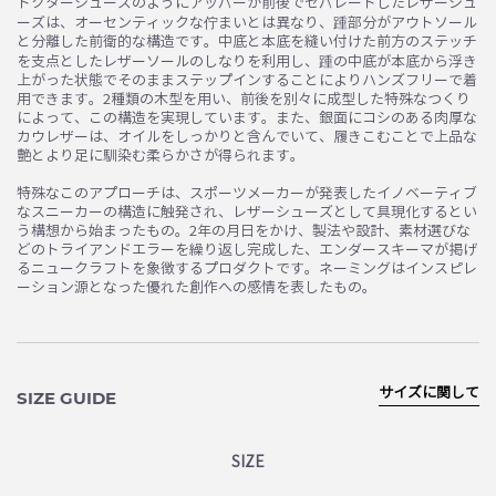
ドクターシューズのようにアッパーが前後でセパレートしたレザーシュ
ーズは、オーセンティックな佇まいとは異なり、踵部分がアウトソール
と分離した前衛的な構造です。中底と本底を縫い付けた前方のステッチ
を支点としたレザーソールのしなりを利用し、踵の中底が本底から浮き
お買い物を続ける
カートへ進む
上がった状態でそのままステップインすることによりハンズフリーで着
用できます。2種類の木型を用い、前後を別々に成型した特殊なつくり
によって、この構造を実現しています。また、銀面にコシのある肉厚な
カウレザーは、オイルをしっかりと含んでいて、履きこむことで上品な
艶とより足に馴染む柔らかさが得られます。
特殊なこのアプローチは、スポーツメーカーが発表したイノベーティブ
なスニーカーの構造に触発され、レザーシューズとして具現化するとい
う構想から始まったもの。2年の月日をかけ、製法や設計、素材選びな
どのトライアンドエラーを繰り返し完成した、エンダースキーマが掲げ
るニュークラフトを象徴するプロダクトです。ネーミングはインスピレ
ーション源となった優れた創作への感情を表したもの。
サイズに関して
SIZE GUIDE
SIZE