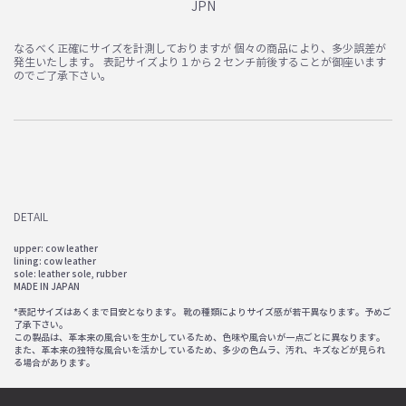
JPN
なるべく正確にサイズを計測しておりますが 個々の商品により、多少誤差が
発生いたします。 表記サイズより１から２センチ前後することが御座います
のでご了承下さい。
DETAIL
upper: cow leather
lining: cow leather
sole: leather sole, rubber
MADE IN JAPAN
*表記サイズはあくまで目安となります。 靴の種類によりサイズ感が若干異なります。予めご
了承下さい。
この製品は、革本来の風合いを生かしているため、色味や風合いが一点ごとに異なります。
また、革本来の独特な風合いを活かしているため、多少の色ムラ、汚れ、キズなどが見られ
る場合があります。