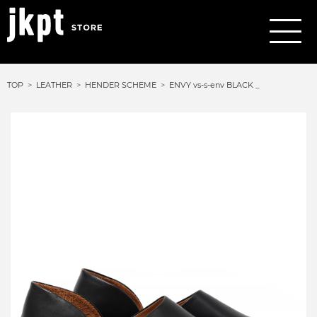
TOP
LEATHER
HENDER SCHEME
ENVY vs-s-env BLACK _