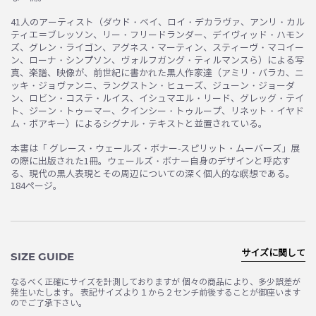
41人のアーティスト（ダウド・ベイ、ロイ・デカラヴァ、アンリ・カル
ティエ＝ブレッソン、リー・フリードランダー、デイヴィッド・ハモン
ズ、グレン・ライゴン、アグネス・マーティン、スティーヴ・マコイー
ン、ローナ・シンプソン、ヴォルフガング・ティルマンスら）による写
真、楽譜、映像が、前世紀に書かれた黒人作家達（アミリ・バラカ、ニ
ッキ・ジョヴァンニ、ラングストン・ヒューズ、ジューン・ジョーダ
ン、ロビン・コステ・ルイス、イシュマエル・リード、グレッグ・テイ
ト、ジーン・トゥーマー、クインシー・トゥループ、リネット・イヤド
ム・ボアキー）によるシグナル・テキストと並置されている。
本書は「 グレース・ウェールズ・ボナー-スピリット・ムーバーズ」展
の際に出版された1冊。ウェールズ・ボナー自身のデザインと呼応す
る、現代の黒人表現とその周辺についての深く個人的な瞑想である。
184ページ。
サイズに関して
SIZE GUIDE
なるべく正確にサイズを計測しておりますが 個々の商品により、多少誤差が
発生いたします。 表記サイズより１から２センチ前後することが御座います
のでご了承下さい。