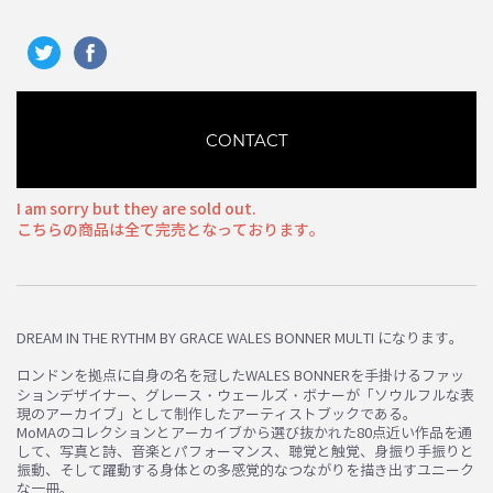
CONTACT
I am sorry but they are sold out.
こちらの商品は全て完売となっております。
DREAM IN THE RYTHM BY GRACE WALES BONNER MULTI になります。
ロンドンを拠点に自身の名を冠したWALES BONNERを手掛けるファッ
ションデザイナー、グレース・ウェールズ・ボナーが「ソウルフルな表
現のアーカイブ」として制作したアーティストブックである。
MoMAのコレクションとアーカイブから選び抜かれた80点近い作品を通
して、写真と詩、音楽とパフォーマンス、聴覚と触覚、身振り手振りと
振動、そして躍動する身体との多感覚的なつながりを描き出すユニーク
お買い物を続ける
カートへ進む
な一冊。