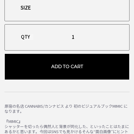
QTY
ADD TO CART
原宿の名店 CANNABIS/カンナビス より 初のビジュアルブックMIMIC に
なります。
『MIMIC』
シャッターを切ったら偶然人と背景が同化した、といったことはたまに
あるかと思います。今回はSNSでも見かけるそんな“面白画像”にヒント