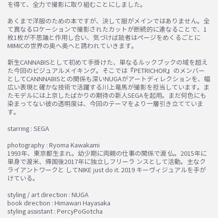
を得て、全力で撮影に取り組むことにしました。
あくまで洋服のための本ですが、決して服がメインではありません。全
て異なるロケーションで撮影されたカットが断続的に連なることで、1
枚1枚が不思議と作用し合い、気づけば読者はページをめくるごとに
MIMICの世界の奥へ奥へと誘われていきます。
新生CANNABISとして初めて手掛けた、単なるルックブックの域を超え
た今回のビジュアルメイキング。そこでは『PETRICHOR』のメンバー
お買い物を続ける
カートへ進む
としてCANNNABISとの関係も深いNUGAがアートディレクションを、幅
広い表現と確かな技術で活躍する川上竜馬が撮影を担当しています。ま
たモデルには上京したばかりの期待の新人SEGAを起用。まだ何色にも
染まってない彼の透明度は、今回のテーマをより一層引き立てていま
す。
starring : SEGA
photography : Ryoma Kawakami
1993年、東京都生まれ。幼少期に両親の仕事の関係で渡 仏。2015年に
単身で渡米、帰国後2017年に独立しフリーラ ンスとして活動。主なク
ライアントワークと してNIKE just do it. 2019 キーヴィジュアルを手が
けている。
styling / art direction : NUGA
book direction : Himawari Hayasaka
styling assistant : PercyPoGotcha