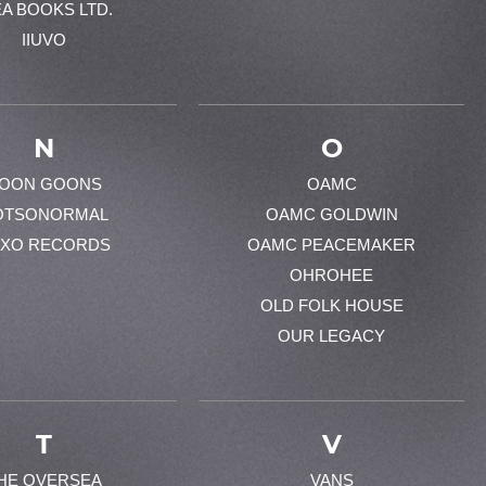
EA BOOKS LTD.
IIUVO
N
O
OON GOONS
OAMC
OTSONORMAL
OAMC GOLDWIN
XO RECORDS
OAMC PEACEMAKER
OHROHEE
OLD FOLK HOUSE
OUR LEGACY
T
V
HE OVERSEA
VANS