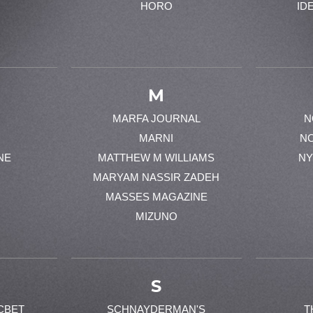
HORO
ID
M
MARFA JOURNAL
N
MARNI
N
NE
MATTHEW M WILLIAMS
NY
MARYAM NASSIR ZADEH
MASSES MAGAZINE
MIZUNO
S
CBET
SCHNAYDERMAN'S
T