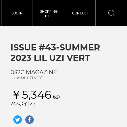
SHOPPING
LOG IN
CONTACT
BAG
ISSUE #43-SUMMER
2023 LIL UZI VERT
032C MAGAZINE
color: LIL UZI VERT
￥5,346
税込
243ポイント