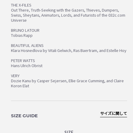
THE X-FILES
Out There, Truth-Seeking with the Gazers, Thieves, Dumpers,
Swiss, Sheytans, Animators, Lords, and Futurists of the 032c.com
Universe
BRUNO LATOUR
Tobias Rapp
BEAUTIFUL ALIENS
Klara Hosnedlova by Vitali Gelwich, Ras Baertram, and Estelle Hoy
PETER WATTS
Hans Ulrich Obrist
VERY
Dozie Kanu by Casper Sejersen, Ellie Grace Cumming, and Claire
Koron Elat
サイズに関して
SIZE GUIDE
SIZE