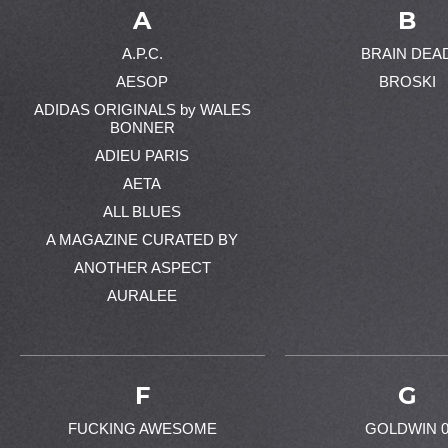
A
B
A.P.C.
BRAIN DEA
AESOP
BROSKI
ADIDAS ORIGINALS by WALES
BONNER
ADIEU PARIS
AETA
ALL BLUES
A MAGAZINE CURATED BY
ANOTHER ASPECT
AURALEE
F
G
FUCKING AWESOME
GOLDWIN 