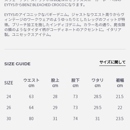
EYTYSからBENZ BLEACHED CROCOになります。
EYTYSのアイコニックなバギーデニム。ジャストなウエスト周りからヴ
ィンテージのワークウェアのようゆったりとしたレッグのフィットが特
徴。ブリーチ加工を施したインディゴデニム。カラー名の通り、爬虫類
の鱗のようなタイダイ柄がコーディネートのアクセントに。イタリア
製。ユニセックスアイテム。
サイズに関して
SIZE GUIDE
ウエスト
股上
股下
ワタリ
裾幅
SIZE
cm
cm
cm
cm
cm
24
63
28
73
28.5
21.5
26
64
29
73
29.5
22
30
80
31
74
31
23.5