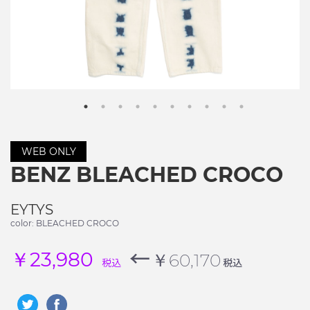
WEB ONLY
BENZ BLEACHED CROCO
EYTYS
color: BLEACHED CROCO
←
￥23,980
￥60,170
税込
税込