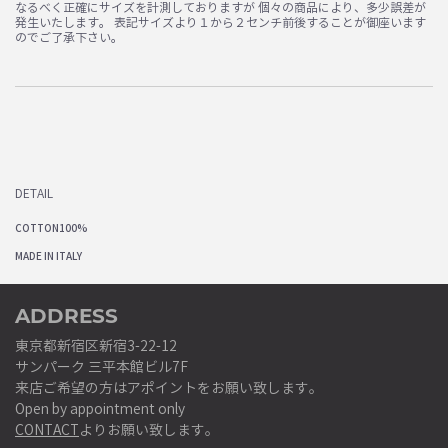
なるべく正確にサイズを計測しておりますが 個々の商品により、多少誤差が
発生いたします。 表記サイズより１から２センチ前後することが御座います
のでご了承下さい。
DETAIL
COTTON100%
MADE IN ITALY
ADDRESS
東京都新宿区新宿3-22-12
サンパーク 三平本館ビル7F
来店ご希望の方はアポイントをお願い致します。
Open by appointment only
CONTACT
よりお願い致します。