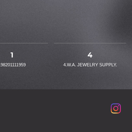
1
4
198201111959
4.W.A. JEWELRY SUPPLY.