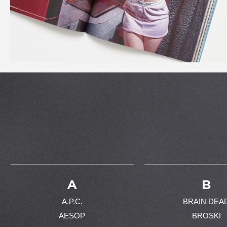
A
B
A.P.C.
BRAIN DEA
AESOP
BROSKI