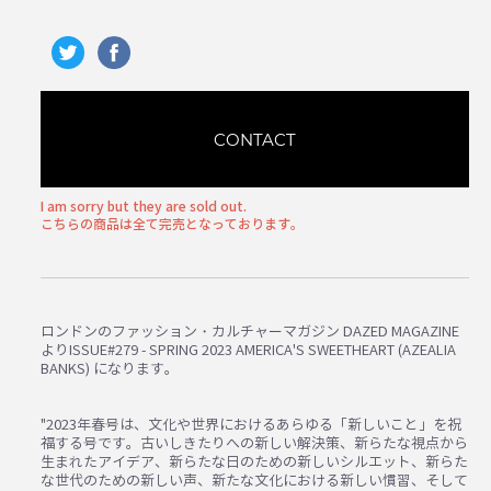
CONTACT
I am sorry but they are sold out.
こちらの商品は全て完売となっております。
ロンドンのファッション・カルチャーマガジン DAZED MAGAZINE
よりISSUE#279 - SPRING 2023 AMERICA'S SWEETHEART (AZEALIA
BANKS) になります。
"2023年春号は、文化や世界におけるあらゆる「新しいこと」を祝
福する号です。古いしきたりへの新しい解決策、新らたな視点から
生まれたアイデア、新らたな日のための新しいシルエット、新らた
な世代のための新しい声、新たな文化における新しい慣習、そして