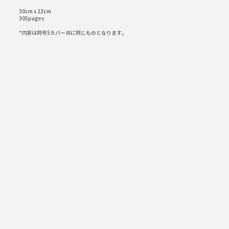
30cm x 23cm
305pages
*内容は同号5カバー共に同じものとなります。