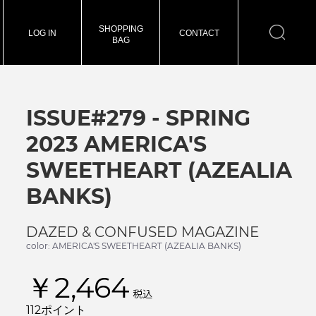
SHOPPING
LOG IN
CONTACT
BAG
ISSUE#279 - SPRING
2023 AMERICA'S
SWEETHEART (AZEALIA
BANKS)
DAZED & CONFUSED MAGAZINE
color: AMERICA'S SWEETHEART (AZEALIA BANKS)
￥2,464
税込
112ポイント