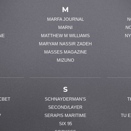
M
MARFA JOURNAL
N
MARNI
N
NE
MATTHEW M WILLIAMS
NY
MARYAM NASSIR ZADEH
MASSES MAGAZINE
MIZUNO
S
CBET
SCHNAYDERMAN'S
T
SECOND/LAYER
V
SERAPIS MARITIME
TU 
SIX 95