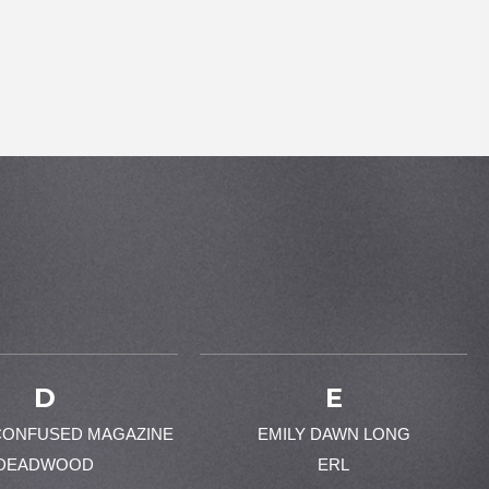
D
E
CONFUSED MAGAZINE
EMILY DAWN LONG
DEADWOOD
ERL