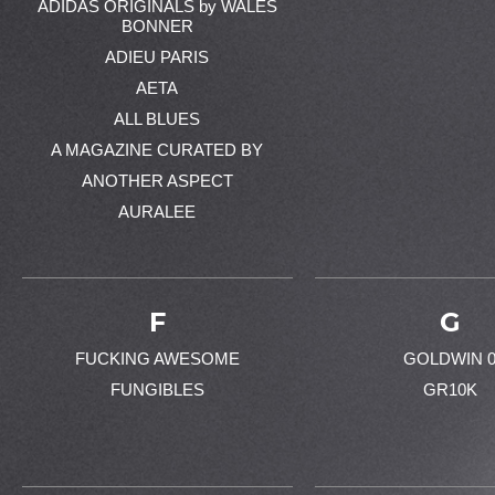
ADIDAS ORIGINALS by WALES
BONNER
ADIEU PARIS
AETA
ALL BLUES
A MAGAZINE CURATED BY
ANOTHER ASPECT
AURALEE
F
G
FUCKING AWESOME
GOLDWIN 
FUNGIBLES
GR10K