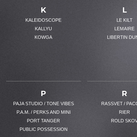
K
L
KALEIDOSCOPE
LE KILT
KALLYU
LEMAIRE
KOWGA
LIBERTIN DU
P
R
PAJA STUDIO / TONE VIBES
RASSVET / PAC
P.A.M. / PERKS AND MINI
RIER
PORT TANGER
ROLD SKO
PUBLIC POSSESSION