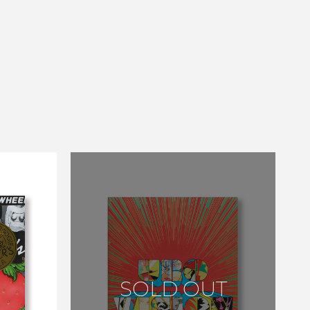
D.
LER
SOLD OUT
9-1981