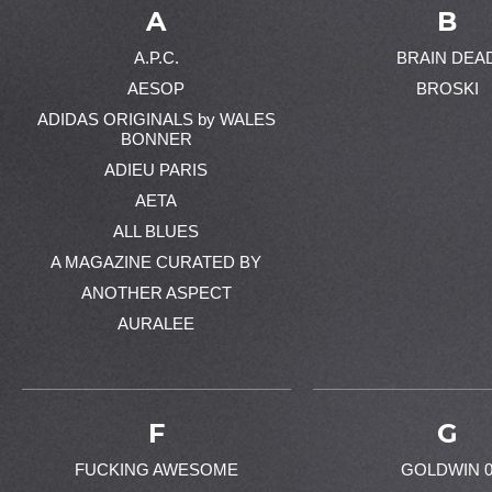
A
B
A.P.C.
BRAIN DEA
AESOP
BROSKI
ADIDAS ORIGINALS by WALES
BONNER
ADIEU PARIS
AETA
ALL BLUES
A MAGAZINE CURATED BY
ANOTHER ASPECT
AURALEE
F
G
FUCKING AWESOME
GOLDWIN 