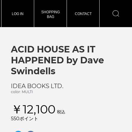
SHOPPING
LOG IN
CONTACT
BAG
ACID HOUSE AS IT
HAPPENED by Dave
Swindells
IDEA BOOKS LTD.
color: MULTI
￥12,100
税込
550ポイント