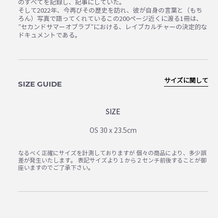
のすべてを記録し、記事にしていた。
そして2022年、今再びその歴史を訪れ、彼が自身の言葉と（もち
ろん）写真で語ってくれているこの200ページ近くに渡る1冊は、
”セカンドサマーオブラブ”における、レイブカルチャーの決定的な
ドキュメントである。
サイズに関して
SIZE GUIDE
SIZE
OS 30 x 23.5cm
なるべく正確にサイズを計測しておりますが 個々の商品により、多少誤
差が発生いたします。 表記サイズより１から２センチ前後することが御
座いますのでご了承下さい。