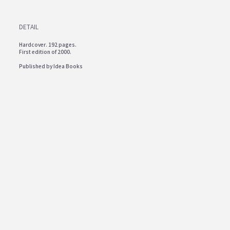
DETAIL
Hardcover. 192 pages.
First edition of 2000.
Published by Idea Books