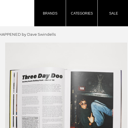
BRANDS
CATEGORIES
SALE
 HAPPENED by Dave Swindells