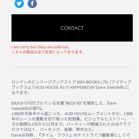
CONTACT
I am sorry but they are sold out.
こちらの商品は全て完売となっております。
ロンドンのビンテージブックストア IDEA BOOKS LTD. /アイディア
ブックスよりACID HOUSE AS IT HAPPENED BY Dave Swindells に
なります。
IDEAから刊行されている名著”IBIZA’89”を撮影した、Dave
Swindellsの新刊。
1980年代後半から起こった、ACID HOUSEムーブメントから、1988
年のシーンの激動を切り取った記録集。ビジュアルヒストリー。
その期間も3月から11月まで。パーティーが開催されたのはクラブ
だけではなく、パーキング、倉庫、野外など。
Daveは当時、『タイム・アウト』のナイトライフ編集者としてそ