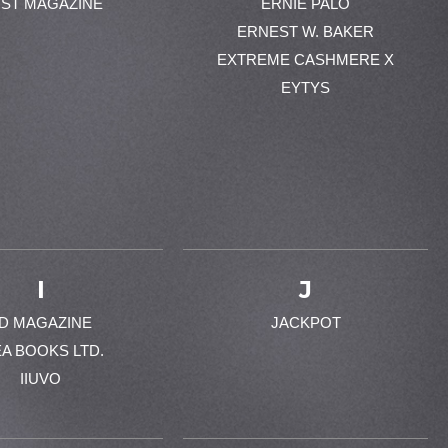
ST MAGAZINE
ERNIE PALO
ERNEST W. BAKER
EXTREME CASHMERE X
EYTYS
I
J
-D MAGAZINE
JACKPOT
EA BOOKS LTD.
IIUVO