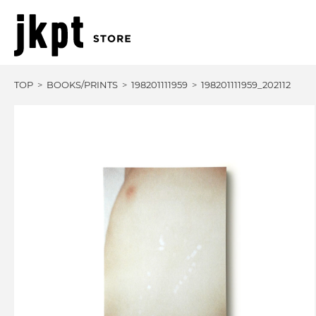
TOP
BOOKS/PRINTS
198201111959
198201111959_202112