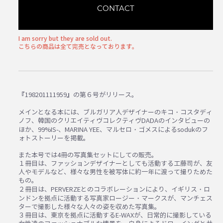
CONTACT
I am sorry but they are sold out.
こちらの商品は全て完売となっております。
『198201111959』の第６号がリリース。
メインとなる本には、ブルガリア人デザイナーのキコ・コスタディ
ノフ、韓国のクリエイティヴコレクティヴDADAのインタビューの
ほか、99%IS-、MARINA YEE、マルセロ・ゴメスによるsodukのフ
ォトストーリーを掲載。
また本号では4冊の写真集セットにしての販売。
１冊目は、ファッションデザイナーとしても活動する工藤司が、友
人やモデルなど、様々な男性を被写体に約一年に渡って撮りためた
もの。
２冊目は、PERVERZEとのコラボレーションにより、イギリス・ロ
ンドンを拠点に活動する写真家ロージー・マークスが、マンチェス
ターで撮影した様々な人々の姿を収めた写真集。
３冊目は、東京を拠点に活動するE-WAXが、日常的に撮影している