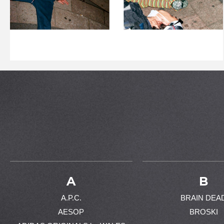
A
B
A.P.C.
BRAIN DEA
AESOP
BROSKI