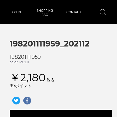
SHOPPING
LOG IN
CONTACT
BAG
198201111959_202112
198201111959
color: MULTI
￥2,180
税込
99ポイント