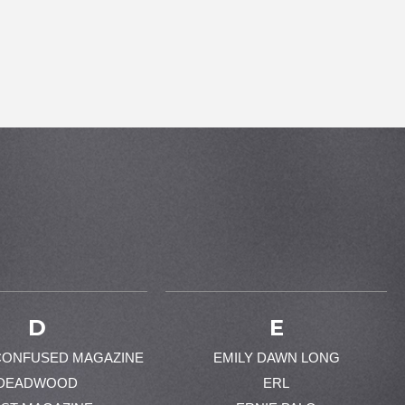
D
E
CONFUSED MAGAZINE
EMILY DAWN LONG
DEADWOOD
ERL