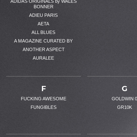
ADIDAS ORIGINALS by WALES
BONNER
ADIEU PARIS
AETA
ALL BLUES
A MAGAZINE CURATED BY
ANOTHER ASPECT
AURALEE
F
G
FUCKING AWESOME
GOLDWIN 
FUNGIBLES
GR10K