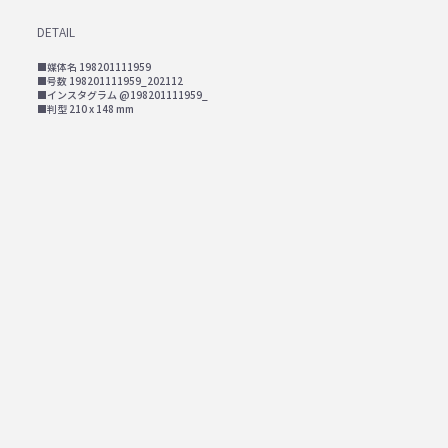
DETAIL
■媒体名 198201111959
■号数 198201111959_202112
■インスタグラム @198201111959_
■判型 210 x 148 mm