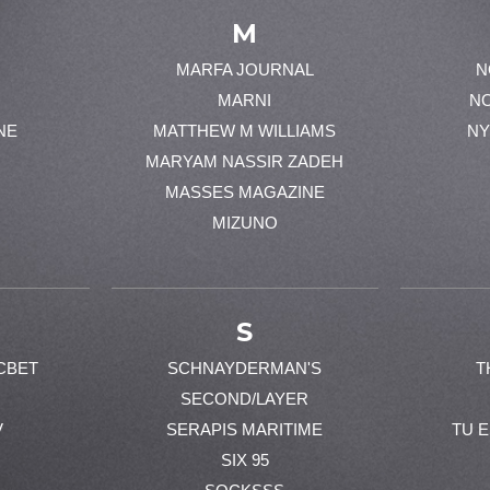
M
MARFA JOURNAL
N
MARNI
N
NE
MATTHEW M WILLIAMS
NY
MARYAM NASSIR ZADEH
MASSES MAGAZINE
MIZUNO
S
CBET
SCHNAYDERMAN'S
T
SECOND/LAYER
V
SERAPIS MARITIME
TU 
SIX 95