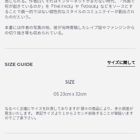
感じられる。作者曰くそれはインターネットがまだない時代、「外国で
何が起きているのか」を『THE FACE』や『VOGUE』などをソースとす
ることで画一的ではない個性的なスタイルのコミュニテイーが創出され
たのだという。
本書には作者の写真の他、彼が当時寄稿したレイブ誌やファンジンから
の切り抜き等も収められている。
サイズに関して
SIZE GUIDE
SIZE
OS 23cm x 32cm
お買い物を続ける
カートへ進む
なるべく正確にサイズを計測しておりますが 個々の商品により、多少誤差が
発生いたします。 表記サイズより１から２センチ前後することが御座います
のでご了承下さい。