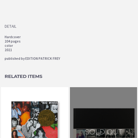
DETAIL
Hardcover
204 pages
color
2021
published by EDITION PATRICK FREY
RELATED ITEMS
IDEA BOOKS LTD.
SOLD OUT
FLIPPER'S ROLLER BOOGIE
PALACE 1979-1981