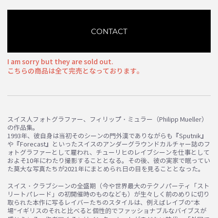
CONTACT
I am sorry but they are sold out.
こちらの商品は全て完売となっております。
スイス人フォトグラファー、フィリップ・ミュラー（Philipp Mueller）
の作品集。
1993年、彼自身は当初そのシーンの門外漢でありながらも『Sputnik』
や『Forecast』といったスイスのアンダーグラウンドカルチャー誌のフ
ォトグラファーとして雇われ、チューリヒのレイブシーンを仕事として
およそ10年にわたり撮影することとなる。その後、彼の実家で眠ってい
た莫大な写真たちが2021年にまとめられ日の目を見ることとなった。
スイス・クラブシーンの全盛期（今や世界最大のテクノパーティ「スト
リートパレード」の初開催時のものなども）が生々しく前のめりに切り
取られた本作に写るレイバーたちのスタイルは、例えばレイブの“本
場“イギリスのそれと比べると個性的でファッショナブルなバイブスが