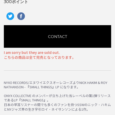
300ポイント
CONTACT
I am sorry but they are sold out.
こちらの商品は全て完売となっております。
お買い物を続ける
カートへ進む
NYXO RECORDS/エヌワイエクスオーレコーズよりNICK HAKIM & ROY
NATHANSON - 『SMALL THINGS』LP になります。
ONYX COLLECTIVE のメンバーが立ち上げた当レーベルの第1弾リリース
であるLP『SMALL THINGS』。
日本の早耳リスナーの間でも多くのファンを持つSSWのニック・ハキム
とNYジャズ界の生き字引ロイ・ネイサンソンによる1作。