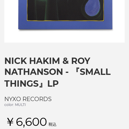
NICK HAKIM & ROY
NATHANSON - 『SMALL
THINGS』LP
NYXO RECORDS
color: MULTI
￥6,600
税込