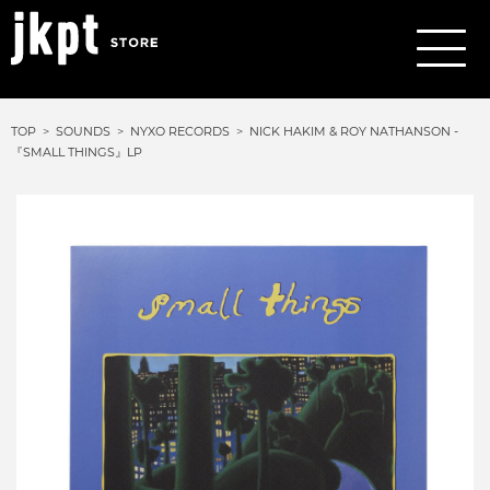
TOP
SOUNDS
NYXO RECORDS
NICK HAKIM & ROY NATHANSON -
『SMALL THINGS』LP