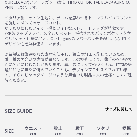
OUR LEGACY(アワーレガシー)からTHIRD CUT DIGITAL BLACK AURORA
PRINT になります。
イタリア製コットン生地に、デニムを思わせるトロンプルイユプリント
お買い物を続ける
カートへ進む
を施したメンズのサードカット。
ゆったりとしたフィット感とワイドなストレートレッグが特徴です。
YKK製ジップフライ、メタルリベット、補強されたバックポケットを含
む5ポケット仕様に加え、Our Legacyのラバーパッチを配し、実用性と
デザイン性を兼ね備えています。
※当製品は厳選された素材を使用し、独自の加工を施しているため、一
着一着の色合いや表情が異なります。この技術により、薄手の衣服や表
面に色がにじむことがあります。着用者によって形づくられ、時間の経
過とともに自然に傷んでいくことも、デザインプロセスとされていま
す。あらかじめのダメージのような風合いも製品本来の仕様としてご理
解ください。
サイズに関して
SIZE GUIDE
ウエスト
股上
股下
ワタリ
裾幅
SIZE
cm
cm
cm
cm
cm