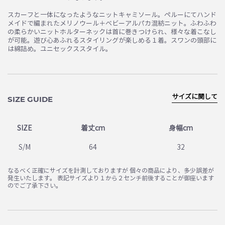
スカーフと一体になったようなニットキャミソール。ペルーにてハンド
メイドで編まれたメリノウール＋ベビーアルパカ混紡ニット。ふわふわ
の柔らかいニットホルターネックは首に巻きつけられ、様々な着こなし
が可能。遊び心あふれるスタイリングが楽しめる１着。スワンの頭部に
は綿詰め。ユニセックススタイル。
サイズに関して
SIZE GUIDE
SIZE
着丈cm
身幅cm
S/M
64
32
なるべく正確にサイズを計測しておりますが 個々の商品により、多少誤差が
発生いたします。 表記サイズより１から２センチ前後することが御座います
のでご了承下さい。