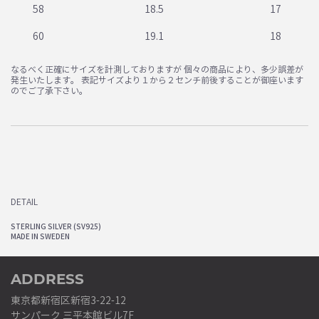
58
18.5
17
60
19.1
18
なるべく正確にサイズを計測しておりますが 個々の商品により、多少誤差が
発生いたします。 表記サイズより１から２センチ前後することが御座います
のでご了承下さい。
DETAIL
STERLING SILVER (SV925)
MADE IN SWEDEN
ADDRESS
東京都新宿区新宿3-22-12
サンパーク 三平本館ビル7F