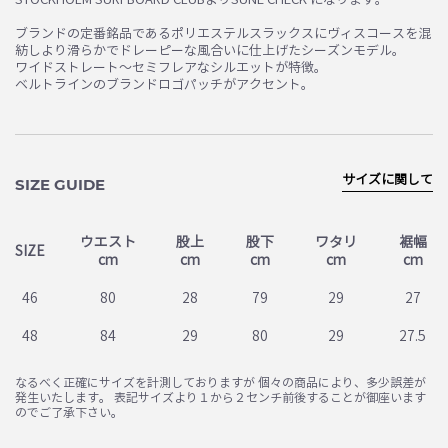
ブランドの定番銘品であるポリエステルスラックスにヴィスコースを混
紡しより滑らかでドレーピーな風合いに仕上げたシーズンモデル。
ワイドストレート～セミフレアなシルエットが特徴。
ベルトラインのブランドロゴパッチがアクセント。
サイズに関して
SIZE GUIDE
ウエスト
股上
股下
ワタリ
裾幅
SIZE
cm
cm
cm
cm
cm
46
80
28
79
29
27
48
84
29
80
29
27.5
なるべく正確にサイズを計測しておりますが 個々の商品により、多少誤差が
発生いたします。 表記サイズより１から２センチ前後することが御座います
のでご了承下さい。