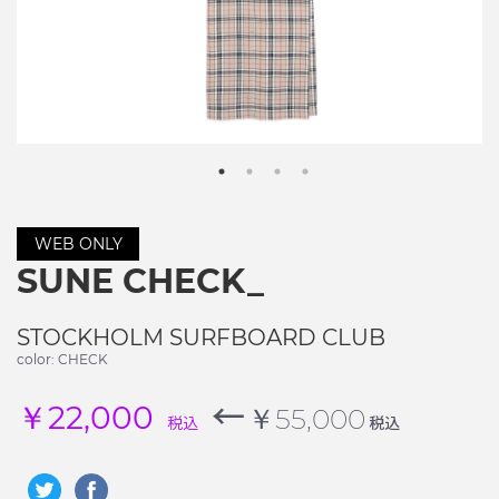
WEB ONLY
SUNE CHECK_
STOCKHOLM SURFBOARD CLUB
color: CHECK
←
￥22,000
￥55,000
税込
税込