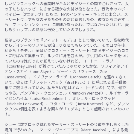
しいグラフィックへの審美眼がキムとデイジーとの間で合わさって、女
の子たちをハッピーにさせる確かな火付け役となった。西海岸のネポ・
ベイビー（2世セレブ）たちは、NYのインディー・キッズと出会い、ス
トリートウェアも女の子たちのものだと宣言したの。彼女たちは必ずし
も「ファッションショー」に興味があったわけではなかったけれど、愛
しあうカップルの熱意は伝染していたのでしょうね。
私はこのブランドの『フィット・モデル』として働いていて、高校時代
からデイジーのソファに寝泊まりさせてもらっていた。その日の午後、
私たち『モデル』全員がクロスビー・ストリートにあるデイジーのロフ
トに呼ばれて集まって、ルックに身を包んだ。子供用のバレッタをつけ
ていたのは誰だったか覚えていないけれど、コートニー・ラブ
（Courtney Love）が着けていたんじゃなかったかな。ソフィアはアイ
オン・スカイ（Ione Skye）、ゾーイ・カサヴェテス（Zoe
Cassavetes）、ドノヴァン・ライチ（Donovan Leitch）を連れてきて
いて、彼らは『ブラット・パック（Brat Pack）』と呼ばれる若手俳優
集団に数えられていた。私たちNY組はキム・ゴードンの仲間で、何で
もやる。パンプキン・ウェンツェル（Pumpkin Wentzel）、ルイサ・ラ
イセンハイム（Luisa Reichenheim）、ミシェル・ロックウッド
（Michele Lockwood）、ユタ・コータ（Jutta Koether）など、ダウン
タウンの個性を表すような面々が「モデル」として起用されていたので
す。
ショーは数ブロック離れたマーサー・ストリートの歩道を少し高くした
場所で行われた。「マーク・ジェイコブス（Marc Jacobs）」による最