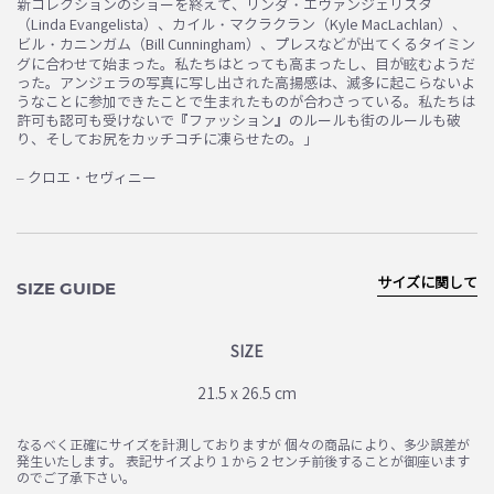
新コレクションのショーを終えて、リンダ・エヴァンジェリスタ
（Linda Evangelista）、カイル・マクラクラン（Kyle MacLachlan）、
ビル・カニンガム（Bill Cunningham）、プレスなどが出てくるタイミン
グに合わせて始まった。私たちはとっても高まったし、目が眩むようだ
った。アンジェラの写真に写し出された高揚感は、滅多に起こらないよ
うなことに参加できたことで生まれたものが合わさっている。私たちは
許可も認可も受けないで『ファッション』のルールも街のルールも破
り、そしてお尻をカッチコチに凍らせたの。」
– クロエ・セヴィニー
サイズに関して
SIZE GUIDE
SIZE
21.5 x 26.5 cm
なるべく正確にサイズを計測しておりますが 個々の商品により、多少誤差が
発生いたします。 表記サイズより１から２センチ前後することが御座います
のでご了承下さい。