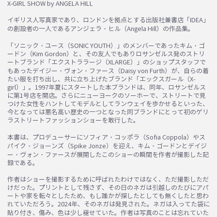
X-GIRL SHOW by ANGELA HILL
イギリス人写真家であり、ロンドンを拠点とする出版社兼書店「IDEA」
の創設者の一人であるアンジェラ・ヒル（Angela Hill）の作品集。
「ソニック・ユース（SONIC YOUTH）」のメンバーであったキム・ゴ
ードン（Kim Gordon）と、その友人でもありロサンゼルス発のストリ
ートブランド「エクストララージ（XLARGE）」のショップスタッフで
もあったデイジー・ヴォン・ファース（Daisy von Furth）が、自らの着
たい服を打ち出し、共に立ち上げたブランド「エックスガール（X-
girl）」。1997年夏にスタートした本ブランドは、同年、ロサンゼルス
に第1号店を開店。さらにニューヨークのソーホーで、ストリートで見
つけた女性をハントしてモデルとしてランウェイを歩かせるといった、
今となっては悪名高い歴史の一つとなった同ブランドにとって初のゲリ
ラストリートファッションショーを敢行した。
本書は、プロデューサーにソフィア・コッポラ（Sofia Coppola）やス
パイク・ジョーンズ（Spike Jonze）を迎え、キム・ゴードンとデイジ
ー・ヴォン・ファースが展開したこのショーの瞬間を作者が撮影した記
録である。
作者はショーを撮影するために呼ばれたわけではなく、ただ撮影しただ
けだった。プリントとして残さず、その日のネガは引越しのたびにアパ
ートや家を転々としたため、もし誰かが探したとしても無くしたと思わ
れていただろう。2024年、そのネガは発見された。ネガは入ってた袋に
貼り付き、傷み、色は少し褪せていた。作者は写真のことは忘れていた