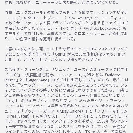
かもしれないが、ニューヨークに居た時のことはよく覚えていた。
当時「エックスガール」の顧客でもあった女優でファッションデザイナ
ー、モデルのクロエ・セヴィニー（Chloë Sevigny）や、アーティスト
でありサーファー、また同ブランドのシンボルとも言えるフェイスロゴ
のモデルとなったミッシェル・ロックウッド（Michele Lockwood）も
モデルとして参加した。本書の序文は、クロエ・セヴィニーが寄せてお
り、この企画の精神を完璧に捉えている。
「春のはずなのに、凍てつくような寒さだった。ロマンスとハチャメチ
ャなことへの愛で生まれた『X-girl』が見せた反体制的なファッション
ショーは、ストリートで、まさにその場で起きたのです。
お買い物を続ける
カートへ進む
スパイク・ジョーンズは、『ソニック・ユース』のミュージックビデオ
『100％』で共同監督を務め、ソフィア・コッポラと私は『Mildred
Pierce』と『Sugar Kane』のビデオに出演していた。だから、私たちは
みんな『ソニック・ユース』という軌道の上を回っていたのです。ソフ
ィアとスパイクはその時いい感じの関係になりつつあったから、一緒に
過ごす時間を増やすチャンスとしてこのショーを企画したというわけ。
「X-girl」の共同デザイナーでありブレーンだったデイジー・フォン・
ファースは、インディーズ業界の王族みたいなもので、彼女の姉妹のジ
ュリーは「プッシー・ガロア（Pussy Galore）」と「フリー・キトゥン
（Free Kitten）」のギタリスト、ヴォーカリストとして有名だった。デ
イジーはすべてのロッカーのスタイリングを手がけ、1990年代のインデ
ィー美学を象徴するような新しいスタイルを生み出していた。完璧なA
ラインドレスへの愛、ぴったりとしたリンガーTシャツ、そして素晴ら