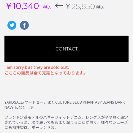
←
￥10,340
￥25,850
税込
税込
CONTACT
I am sorry but they are sold out.
こちらの商品は全て完売となっております。
YARDSALE/ヤードセールよりCULTURE SLUB PHANTASY JEANS DARK
NAVY になります。
お買い物を続ける
カートへ進む
ブランド定番モデルのバギーフィットデニム。レングスがやや短く設定
されている為、腰で履いてもあまり溜まることが無く、様々なシューズ
にも相性抜群。ポーランド製。