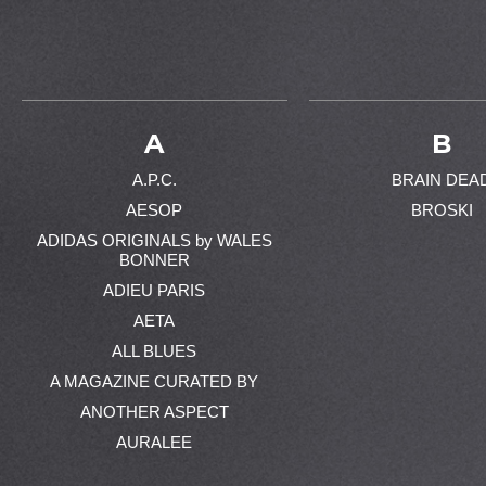
A
B
A.P.C.
BRAIN DEA
AESOP
BROSKI
ADIDAS ORIGINALS by WALES
BONNER
ADIEU PARIS
AETA
ALL BLUES
A MAGAZINE CURATED BY
ANOTHER ASPECT
AURALEE