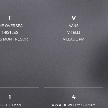
T
V
HE OVERSEA
VANS
THISTLES
VITELLI
ES MON TRESOR
VILLAGE PM
1
4
198201111959
4.W.A. JEWELRY SUPPLY.