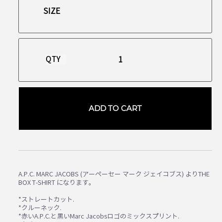
QTY
ADD TO CART
A.P.C. MARC JACOBS (アーペーセー マーク ジェイコブス) よりTHE
BOX T-SHIRT になります。
*ストレートカット.
*クルーネック.
*赤いA.P.C.と黒いMarc Jacobsロゴのミックスプリント.