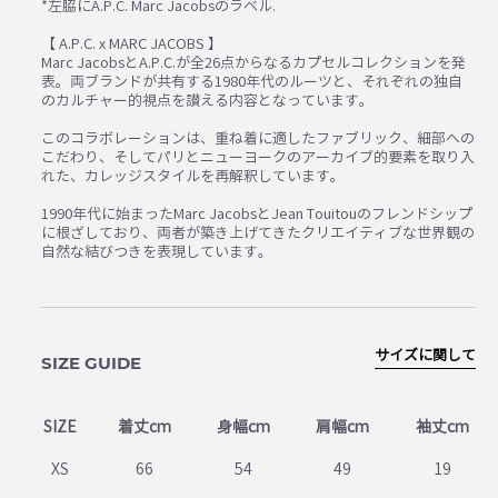
*左脇にA.P.C. Marc Jacobsのラベル.
【 A.P.C. x MARC JACOBS 】
Marc JacobsとA.P.C.が全26点からなるカプセルコレクションを発
表。両ブランドが共有する1980年代のルーツと、それぞれの独自
のカルチャー的視点を讃える内容となっています。
このコラボレーションは、重ね着に適したファブリック、細部への
こだわり、そしてパリとニューヨークのアーカイブ的要素を取り入
れた、カレッジスタイルを再解釈しています。
1990年代に始まったMarc JacobsとJean Touitouのフレンドシップ
に根ざしており、両者が築き上げてきたクリエイティブな世界観の
自然な結びつきを表現しています。
サイズに関して
SIZE GUIDE
SIZE
着丈cm
身幅cm
肩幅cm
袖丈cm
XS
66
54
49
19