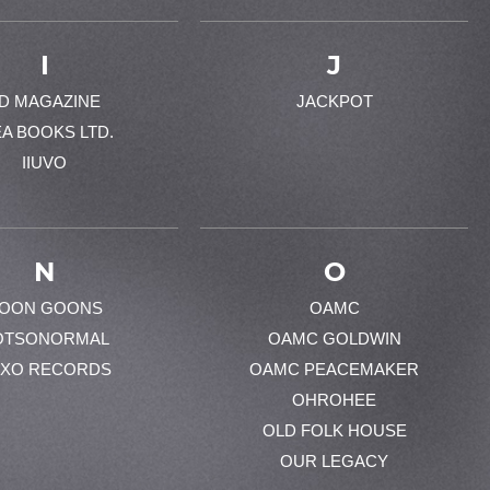
I
J
-D MAGAZINE
JACKPOT
EA BOOKS LTD.
IIUVO
N
O
OON GOONS
OAMC
OTSONORMAL
OAMC GOLDWIN
XO RECORDS
OAMC PEACEMAKER
OHROHEE
OLD FOLK HOUSE
OUR LEGACY