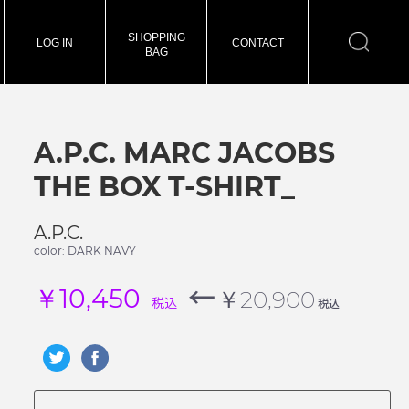
SHOPPING
LOG IN
CONTACT
BAG
A.P.C. MARC JACOBS
THE BOX T-SHIRT_
A.P.C.
color: DARK NAVY
←
￥10,450
￥20,900
税込
税込