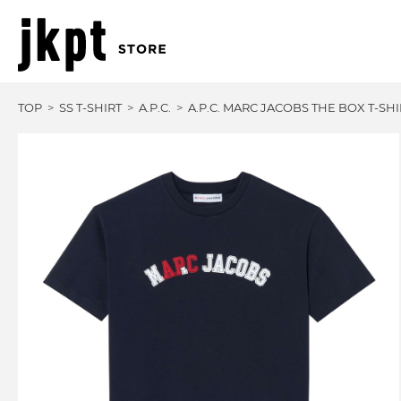
TOP
SS T-SHIRT
A.P.C.
A.P.C. MARC JACOBS THE BOX T-SHI