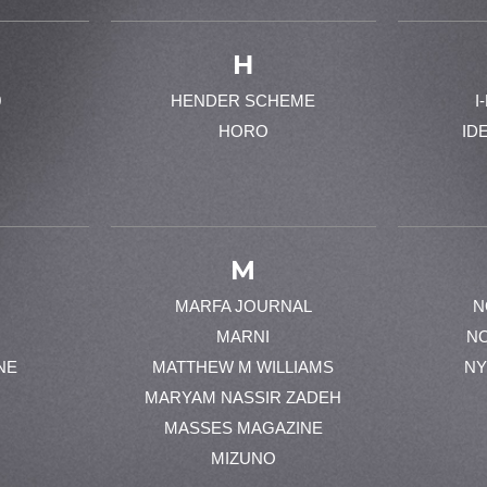
H
0
HENDER SCHEME
I
HORO
ID
M
MARFA JOURNAL
N
MARNI
N
NE
MATTHEW M WILLIAMS
NY
MARYAM NASSIR ZADEH
MASSES MAGAZINE
MIZUNO