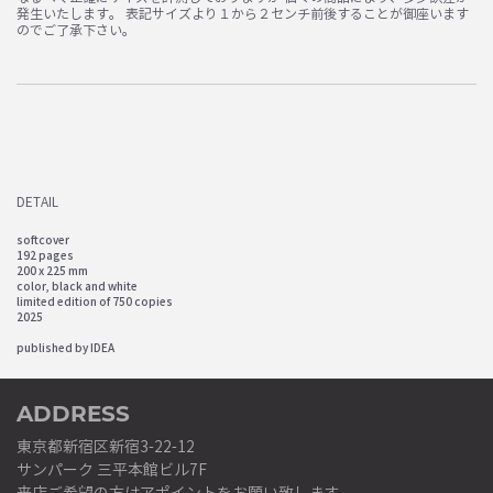
発生いたします。 表記サイズより１から２センチ前後することが御座います
のでご了承下さい。
DETAIL
softcover
192 pages
200 x 225 mm
color, black and white
limited edition of 750 copies
2025
published by IDEA
ADDRESS
東京都新宿区新宿3-22-12
サンパーク 三平本館ビル7F