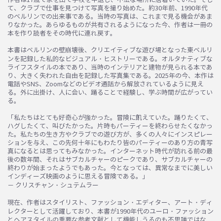
て、クラブで仕事を見つけて写真を撮り始めた。約30年前、1990年代
のベルリンでの出来事である。当時の写真は、これまで見る機会があま
りなかった。あらゆるものが共有されるようになった今、作者は一冊の
本を作り読者をその時代に連れ戻す。
本書はベルリンの壁崩壊後、クリエイティブな遊び場となった東ベルリ
ンを記録した私的なビジュアル・ヒストリーである。オルタナティブな
ライフスタイルの本であり、当時のインテリアと建物が見られる本であ
り、大きく失われた自由を記録した写真集である。2025年の今、本作は
電話やSNS、Zoomなどのビデオ通話から解放されているように見え
る。外に出掛け、人に会い、踊ることで経験し、学ぶ時間が広がってい
る。
「私たちはとても好奇心が強かった。冒険に飢えていた。踊りたくて、
お買い物を続ける
カートへ進む
ハグしたくて、叫びたかった。片時もパーティーを終わらせたくなかっ
た。私たちの生き方やクラブでの遊び方が、多くの人々にインスピレー
ションを与え、この先何十年にもわたり皆のパーティーのあり方の青写
真になるとは思ってもみなかった。インターネット時代が訪れる前の最
後の数年間、それはサブカルチャーのピークであり、サブカルチャーの
終わりが始まったようでもあった。今となっては、異常なまでに美しい
インディーズ映画のように思える冒険である。」
－ クリスチャン・シュテムラー
現在、作者はスタイリスト、ファッション・エディター、アート・ディ
レクターとして活躍しており、本書が1990年代のユーロ・ファッション
とヘアスタイルの重要な参考文献として機能しうるのも不思議ではな