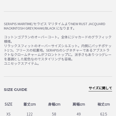
お買い物を続ける
カートへ進む
SERAPIS MARITIME/セラピス マリタイムよりNEW RUST JACQUARD
MACKINTOSH GREY/KHAKI/BLACK になります。
コットンゴブランのオーバーコート。全体にジャカードのグラフィック
模様。
リラックスフィットのオーバーサイズシルエット。内側にパッチポケッ
ト1つ。フリースの総裏地。SERAPISのシグネチャーであるアブストラ
クトなクロームチャームがフロントトップに。派手さもありつつグレー
を基調とした配色なのでスタイリングも容易。
ユニセックスアイテム。
サイズに関して
SIZE GUIDE
SIZE
着丈cm
身幅cm
肩幅cm
袖丈cm
XS
122
58
49
62.5